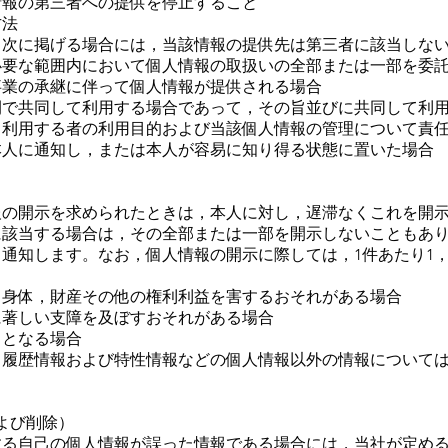
情報の第三者への提供を停止すること
方法
，次に掲げる場合には，当該情報の提供先は第三者に該当しな
必要な範囲内において個人情報の取扱いの全部または一部を委
事業の承継に伴って個人情報が提供される場合
間で共同して利用する場合であって，その旨並びに共同して利
，利用する者の利用目的および当該個人情報の管理について責
本人に通知し，または本人が容易に知り得る状態に置いた場合
報の開示を求められたときは，本人に対し，遅滞なくこれを開
に該当する場合は，その全部または一部を開示しないこともあ
通知します。なお，個人情報の開示に際しては，1件あたり1，
，身体，財産その他の権利利益を害するおそれがある場合
に著しい支障を及ぼすおそれがある場合
ととなる場合
，履歴情報および特性情報などの個人情報以外の情報について
よび削除）
する自己の個人情報が誤った情報である場合には，当社が定め