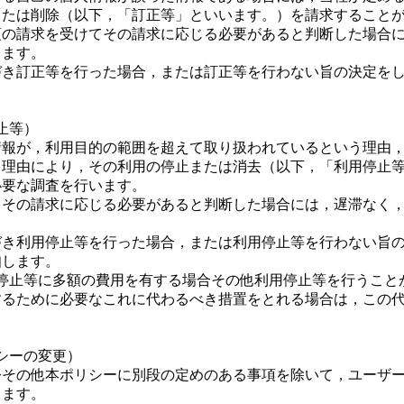
または削除（以下，「訂正等」といいます。）を請求すること
項の請求を受けてその請求に応じる必要があると判断した場合
します。
づき訂正等を行った場合，または訂正等を行わない旨の決定を
止等）
情報が，利用目的の範囲を超えて取り扱われているという理由
う理由により，その利用の停止または消去（以下，「利用停止
必要な調査を行います。
，その請求に応じる必要があると判断した場合には，遅滞なく
づき利用停止等を行った場合，または利用停止等を行わない旨
知します。
用停止等に多額の費用を有する場合その他利用停止等を行うこと
するために必要なこれに代わるべき措置をとれる場合は，この
シーの変更）
令その他本ポリシーに別段の定めのある事項を除いて，ユーザ
します。