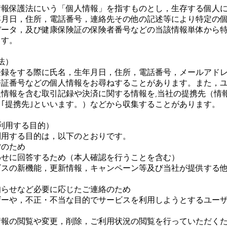
情報保護法にいう「個人情報」を指すものとし，生存する個人
年月日，住所，電話番号，連絡先その他の記述等により特定の
データ，及び健康保険証の保険者番号などの当該情報単体から
ます。
法）
登録をする際に氏名，生年月日，住所，電話番号，メールアド
許証番号などの個人情報をお尋ねすることがあります。また，
情報を含む取引記録や決済に関する情報を,当社の提携先（情
｢提携先｣といいます。）などから収集することがあります。
利用する目的）
利用する目的は，以下のとおりです。
営のため
わせに回答するため（本人確認を行うことを含む）
ビスの新機能，更新情報，キャンペーン等及び当社が提供する
知らせなど必要に応じたご連絡のため
ザーや，不正・不当な目的でサービスを利用しようとするユー
情報の閲覧や変更，削除，ご利用状況の閲覧を行っていただく