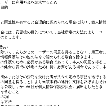
ユーザーに利用料金を請求するため
る目的
前と関連性を有すると合理的に認められる場合に限り，個人情
場合には，変更後の目的について，当社所定の方法により，ユ
ものとします。
提供）
を除いて，あらかじめユーザーの同意を得ることなく，第三者
人情報保護法その他の法令で認められる場合を除きます。
産の保護のために必要がある場合であって，本人の同意を得る
童の健全な育成の推進のために特に必要がある場合であって，
共団体またはその委託を受けた者が法令の定める事務を遂行す
人の同意を得ることにより当該事務の遂行に支障を及ぼすおそ
いは公表し，かつ当社が個人情報保護委員会に届出をしたとき
供を含むこと
タの項目
たは方法