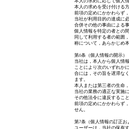
本人の求めに応じて個人
本人の求めを受け付ける
前項の定めにかかわらず
当社が利用目的の達成に
合併その他の事由による
個人情報を特定の者との
同して利用する者の範囲
称について，あらかじめ
第6条（個人情報の開示）
当社は，本人から個人情
ことにより次のいずれか
合には，その旨を遅滞なく
ます。
本人または第三者の生命
当社の業務の適正な実施
その他法令に違反するこ
前項の定めにかかわらず
せん。
第7条（個人情報の訂正お
ユーザーは，当社の保有