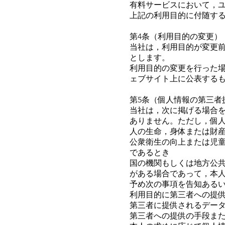
有料サービスにおいて，
上記の利用目的に付随す
第4条（利用目的の変更）
当社は，利用目的が変更
とします。
利用目的の変更を行った
ェブサイト上に公表する
第5条（個人情報の第三者
当社は，次に掲げる場合
ありません。ただし，個
人の生命，身体または財
公衆衛生の向上または児
であるとき
国の機関もしくは地方公
がある場合であって，本
予め次の事項を告知ある
利用目的に第三者への提
第三者に提供されるデー
第三者への提供の手段ま